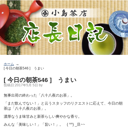
ホーム
[ 今日の朝茶546 ] うまい
[ 今日の朝茶546 ] うまい
投稿日:
2017年5月 5日
by
無事出荷の終わった「八十八夜のお茶」。
「まだ飲んでない！」と云うスタッフのリクエストに応えて、今日の朝
茶は「八十八夜のお茶」。
濃厚なうま味甘みと新茶らしい爽やかな香り。
みんな「美味しい！」「旨い！」。 ( ^^) _旦~~