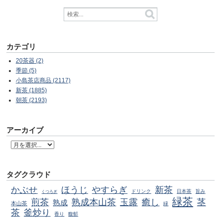
カテゴリ
20茶器 (2)
季節 (5)
小島茶店商品 (2117)
新茶 (1885)
朝茶 (2193)
アーカイブ
タグクラウド
かぶせ
ほうじ
やすらぎ
新茶
ドリンク
日本茶
旨み
くつろぎ
緑茶
煎茶
熟成本山茶
玉露
癒し
茎
熟成
本山茶
緑
茶
釜炒り
香り
馥郁