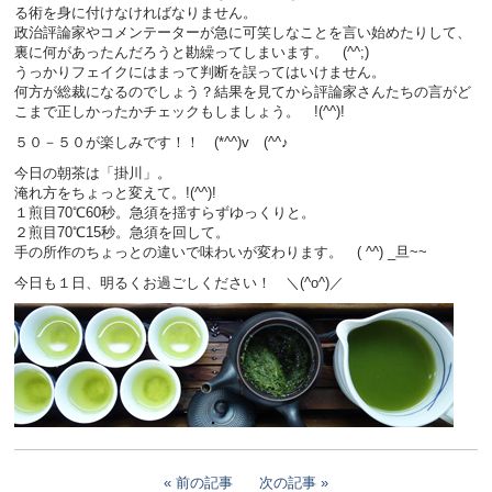
る術を身に付けなければなりません。
政治評論家やコメンテーターが急に可笑しなことを言い始めたりして、
裏に何があったんだろうと勘繰ってしまいます。 (^^;)
うっかりフェイクにはまって判断を誤ってはいけません。
何方が総裁になるのでしょう？結果を見てから評論家さんたちの言がど
こまで正しかったかチェックもしましょう。 !(^^)!
５０－５０が楽しみです！！ (*^^)v (^^♪
今日の朝茶は「掛川」。
淹れ方をちょっと変えて。!(^^)!
１煎目70℃60秒。急須を揺すらずゆっくりと。
２煎目70℃15秒。急須を回して。
手の所作のちょっとの違いで味わいが変わります。 ( ^^) _旦~~
今日も１日、明るくお過ごしください！ ＼(^o^)／
前の記事
次の記事