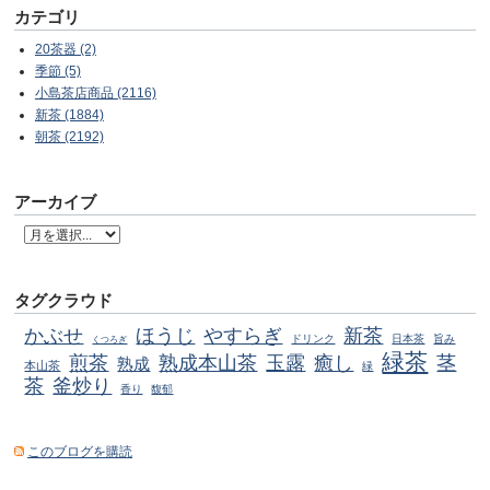
カテゴリ
20茶器 (2)
季節 (5)
小島茶店商品 (2116)
新茶 (1884)
朝茶 (2192)
アーカイブ
タグクラウド
かぶせ
ほうじ
やすらぎ
新茶
ドリンク
日本茶
旨み
くつろぎ
緑茶
煎茶
熟成本山茶
玉露
癒し
茎
熟成
本山茶
緑
茶
釜炒り
香り
馥郁
このブログを購読