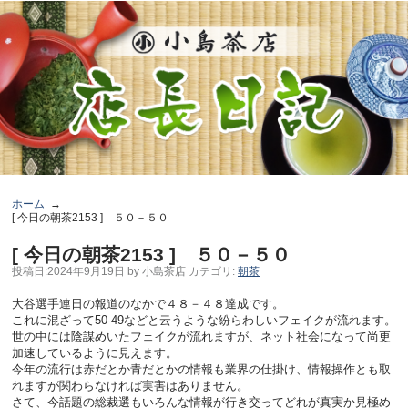
ホーム
[ 今日の朝茶2153 ] ５０－５０
[ 今日の朝茶2153 ] ５０－５０
投稿日:
2024年9月19日
by
小島茶店
カテゴリ:
朝茶
大谷選手連日の報道のなかで４８－４８達成です。
これに混ざって50-49などと云うような紛らわしいフェイクが流れます。
世の中には陰謀めいたフェイクが流れますが、ネット社会になって尚更
加速しているように見えます。
今年の流行は赤だとか青だとかの情報も業界の仕掛け、情報操作とも取
れますが関わらなければ実害はありません。
さて、今話題の総裁選もいろんな情報が行き交ってどれが真実か見極め