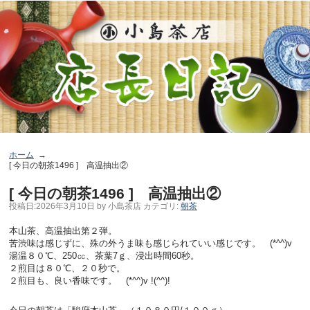
ホーム
[ 今日の朝茶1496 ] 高温抽出②
[ 今日の朝茶1496 ] 高温抽出②
投稿日:
2026年3月10日
by
小島茶店
カテゴリ:
朝茶
本山茶、高温抽出第２弾。
苦渋味は感じずに、殊の外うま味も感じられていい感じです。 (*^^)v
湯温８０℃、250㏄、茶葉7ｇ、浸出時間60秒。
２煎目は８０℃、２０秒で。
２煎目も、良い香味です。 (*^^)v !(^^)!