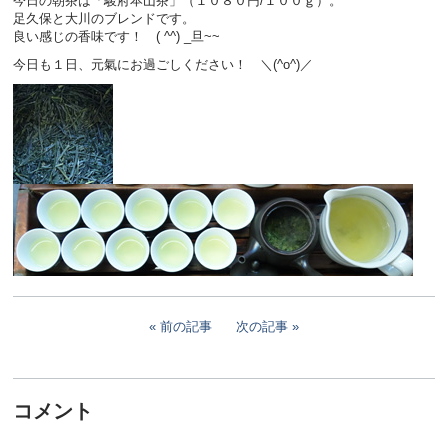
今日の朝茶は「駿府本山茶」（１０８０円/１００ｇ）。
足久保と大川のブレンドです。
良い感じの香味です！ ( ^^) _旦~~
今日も１日、元氣にお過ごしください！ ＼(^o^)／
前の記事
次の記事
コメント