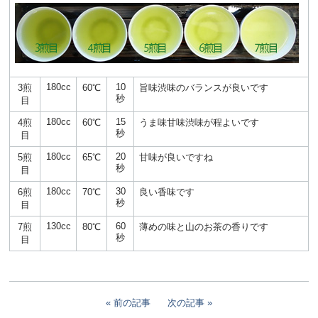
180cc
10
3煎
60℃
旨味渋味のバランスが良いです
秒
目
180cc
15
4煎
60℃
うま味甘味渋味が程よいです
秒
目
180cc
20
5煎
65℃
甘味が良いですね
秒
目
180cc
30
6煎
70℃
良い香味です
秒
目
130cc
60
7煎
80℃
薄めの味と山のお茶の香りです
秒
目
前の記事
次の記事