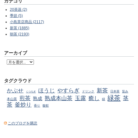
カテゴリ
20茶器 (2)
季節 (5)
小島茶店商品 (2117)
新茶 (1885)
朝茶 (2193)
アーカイブ
タグクラウド
かぶせ
ほうじ
やすらぎ
新茶
ドリンク
日本茶
旨み
くつろぎ
緑茶
煎茶
熟成本山茶
玉露
癒し
茎
熟成
本山茶
緑
茶
釜炒り
香り
馥郁
このブログを購読