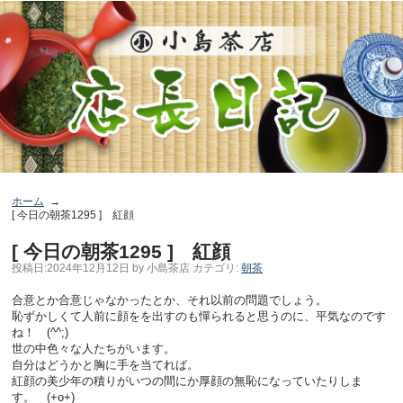
ホーム
[ 今日の朝茶1295 ] 紅顔
[ 今日の朝茶1295 ] 紅顔
投稿日:
2024年12月12日
by
小島茶店
カテゴリ:
朝茶
合意とか合意じゃなかったとか、それ以前の問題でしょう。
恥ずかしくて人前に顔をを出すのも憚られると思うのに、平気なのです
ね！ (^^;)
世の中色々な人たちがいます。
自分はどうかと胸に手を当てれば。
紅顔の美少年の積りがいつの間にか厚顔の無恥になっていたりしま
す。 (+o+)