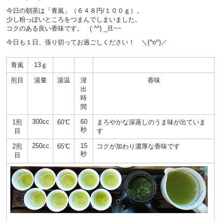
今日の朝茶は「青嵐」（６４８円/１００ｇ）。
少し粉っぽいところをつまんでしまいました。
コクのある良い香味です。 ( ^^) _旦~~
今日も１日、張り切ってお過ごしください！ ＼(^o^)／
青嵐
13ｇ
煎目
湯量
湯温
浸
香味
出
時
間
300cc
60
1煎
60℃
まろやかな深蒸しのうま味が出ていま
秒
目
す
250cc
15
2煎
65℃
コクが加わり濃厚な香味です
秒
目