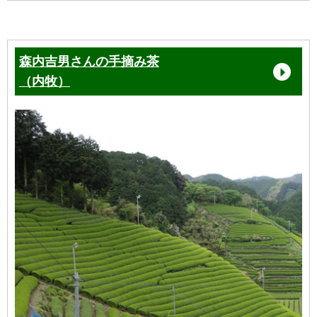
森内吉男さんの手摘み茶
（内牧）