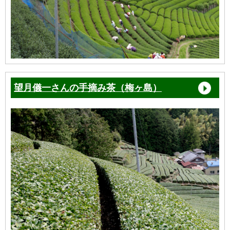
望月儀一さんの手摘み茶（梅ヶ島）