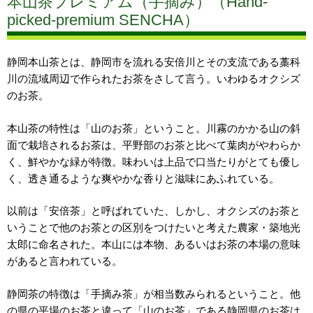
本山茶プレミアム（手摘み）（Hand-
picked-premium SENCHA）
静岡本山茶とは、静岡市を流れる安倍川とその支流である藁科
川の流域周辺で作られたお茶をさして言う。いわゆるオクシズ
のお茶。
本山茶の特性は「山のお茶」ということ。川霧のかかる山の斜
面で栽培されるお茶は、平野部のお茶と比べて葉肉がやわらか
く、鮮やかな緑が特徴。味わいは上品で口当たりがとても優し
く、透き通るような爽やかな香りと滋味にあふれている。
以前は「安倍茶」と呼ばれていた、しかし、オクシズのお茶と
いうことで他のお茶との区別をつけたいと考えた農家・築地光
太郎に命名された。本山には本物、あるいはお茶の本場の意味
があると言われている。
静岡茶の特徴は「手摘み茶」が相当数みられるということ。他
の県の平場のお茶と違って「山のお茶」である静岡県のお茶は